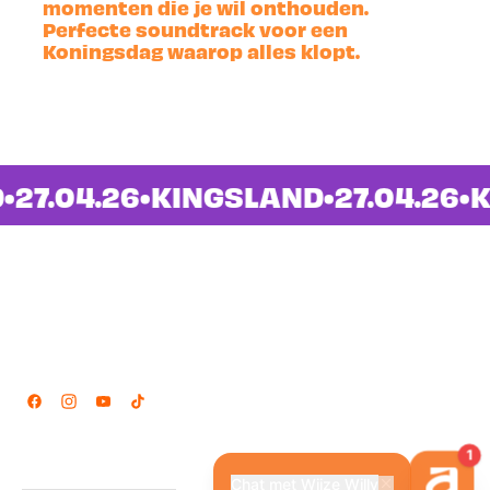
momenten die je wil onthouden.
Perfecte soundtrack voor een
Koningsdag waarop alles klopt.
D
•
27.04.26
•
KINGSLAND
•
27.04.26
•
K
Locaties
Navigatie
Amsterdam
Home
Groningen
Volg ons
partners